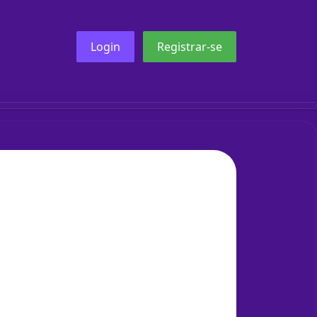
Login
Registrar-se