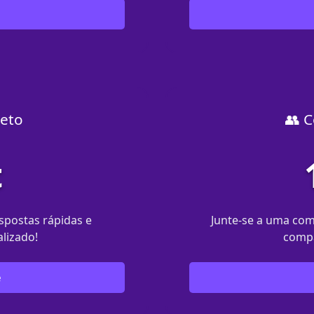
reto
👥 
t
espostas rápidas e
Junte-se a uma com
lizado!
compa
e