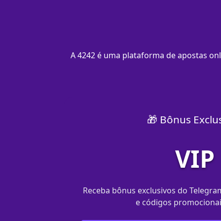
A 4242 é uma plataforma de apostas onl
🎁 Bônus Exclu
VIP
Receba bônus exclusivos do Telegra
e códigos promocionai