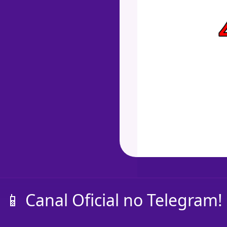
📱 Canal Oficial no Telegram!