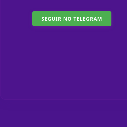
SEGUIR NO TELEGRAM