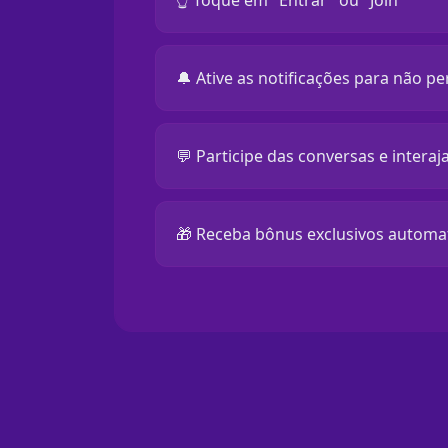
👆 Toque em "Entrar" ou "Join"
🔔 Ative as notificações para não p
💬 Participe das conversas e interaj
🎁 Receba bônus exclusivos autom