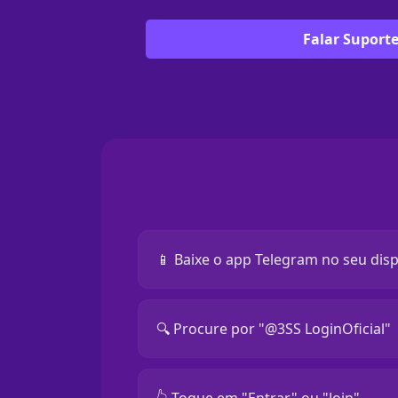
Falar Suport
📱 Baixe o app Telegram no seu disp
🔍 Procure por "@3SS LoginOficial"