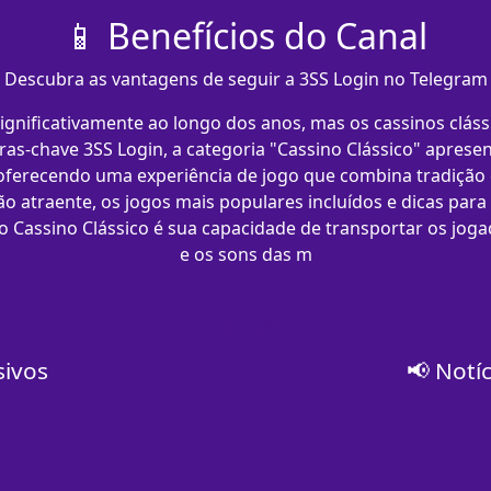
📱 Benefícios do Canal
Descubra as vantagens de seguir a 3SS Login no Telegram
significativamente ao longo dos anos, mas os cassinos cláss
ras-chave 3SS Login, a categoria "Cassino Clássico" apres
 oferecendo uma experiência de jogo que combina tradição
tão atraente, os jogos mais populares incluídos e dicas pa
Cassino Clássico é sua capacidade de transportar os joga
e os sons das m
sivos
📢 Notí