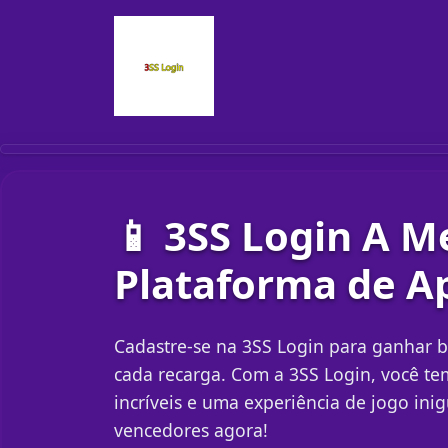
📱 3SS Login A M
Plataforma de A
Cadastre-se na 3SS Login para ganhar 
cada recarga. Com a 3SS Login, você t
incríveis e uma experiência de jogo inig
vencedores agora!