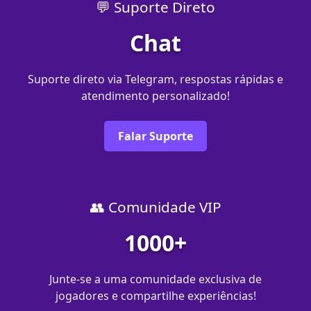
💬 Suporte Direto
Chat
Suporte direto via Telegram, respostas rápidas e
atendimento personalizado!
Falar Suporte
👥 Comunidade VIP
1000+
Junte-se a uma comunidade exclusiva de
jogadores e compartilhe experiências!