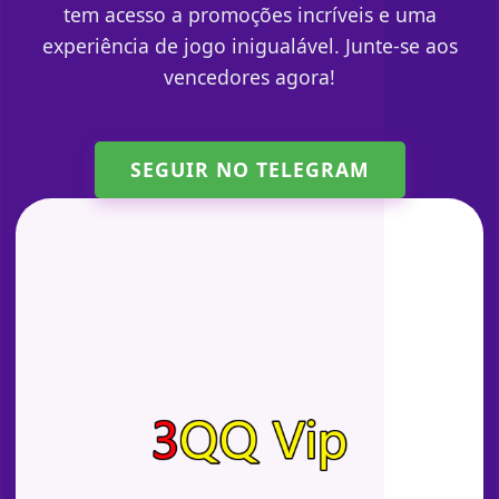
tem acesso a promoções incríveis e uma
experiência de jogo inigualável. Junte-se aos
vencedores agora!
SEGUIR NO TELEGRAM