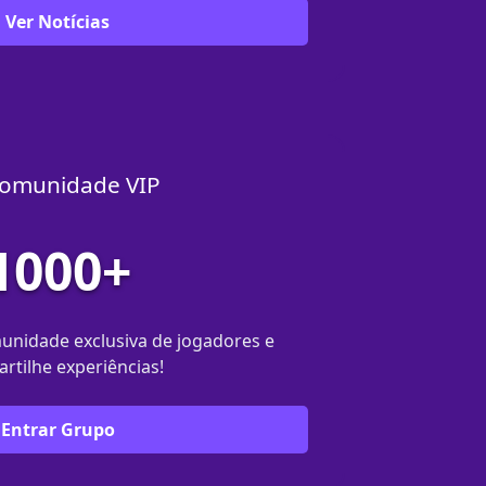
Ver Notícias
Comunidade VIP
1000+
unidade exclusiva de jogadores e
rtilhe experiências!
Entrar Grupo