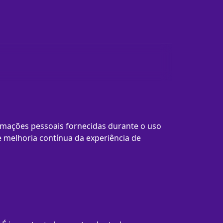
ormações pessoais fornecidas durante o uso
e melhoria contínua da experiência de