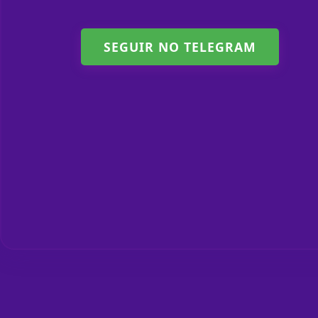
SEGUIR NO TELEGRAM