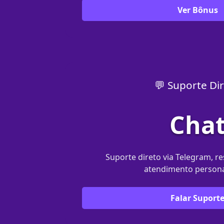
Ver Bônus
💬 Suporte Di
Cha
Suporte direto via Telegram, r
atendimento persona
Falar Suport