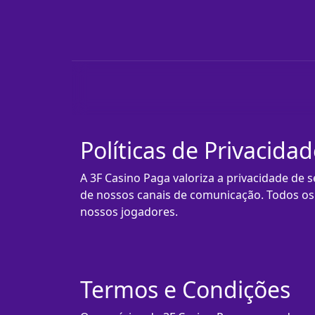
Políticas de Privacida
A 3F Casino Paga valoriza a privacidade de
de nossos canais de comunicação. Todos os 
nossos jogadores.
Termos e Condições