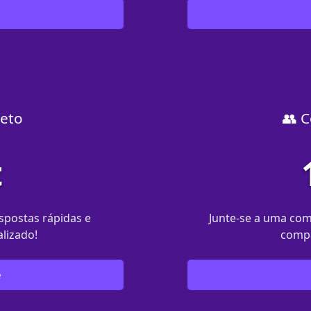
reto
👥 
t
espostas rápidas e
Junte-se a uma com
lizado!
compa
e