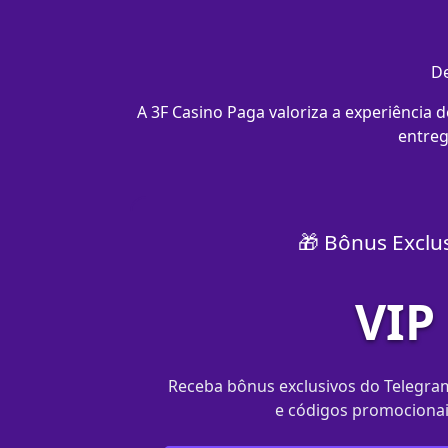
De
A 3F Casino Paga valoriza a experiência 
entreg
🎁 Bônus Exclu
VIP
Receba bônus exclusivos do Telegra
e códigos promocionai