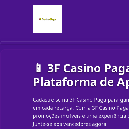
📱 3F Casino Pag
Plataforma de A
Cadastre-se na 3F Casino Paga para ga
em cada recarga. Com a 3F Casino Paga
promoções incríveis e uma experiência d
Junte-se aos vencedores agora!