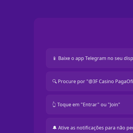
📱 Baixe o app Telegram no seu disp
🔍 Procure por "@3F Casino PagaOfi
👆 Toque em "Entrar" ou "Join"
🔔 Ative as notificações para não p