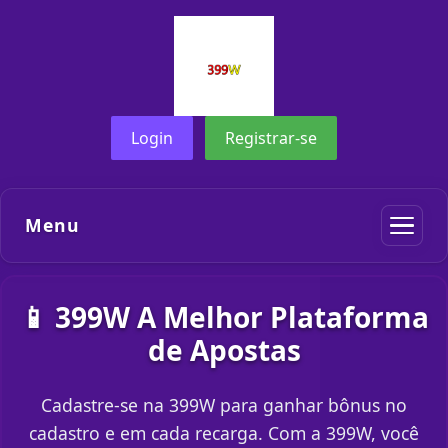
Login
Registrar-se
Menu
📱 399W A Melhor Plataforma
de Apostas
Cadastre-se na 399W para ganhar bônus no
cadastro e em cada recarga. Com a 399W, você