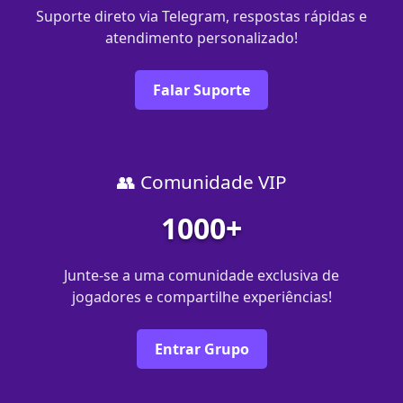
Suporte direto via Telegram, respostas rápidas e
atendimento personalizado!
Falar Suporte
👥 Comunidade VIP
1000+
Junte-se a uma comunidade exclusiva de
jogadores e compartilhe experiências!
Entrar Grupo