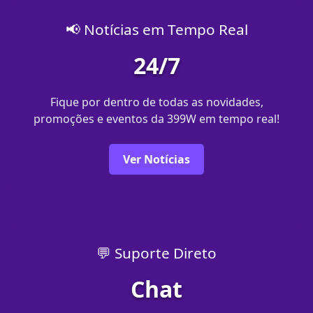
📢 Notícias em Tempo Real
24/7
Fique por dentro de todas as novidades,
promoções e eventos da 399W em tempo real!
Ver Notícias
💬 Suporte Direto
Chat