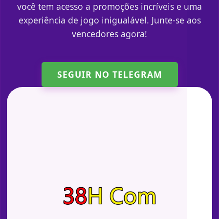
você tem acesso a promoções incríveis e uma
experiência de jogo inigualável. Junte-se aos
vencedores agora!
SEGUIR NO TELEGRAM