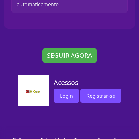
automaticamente
SEGUIR AGORA
Acessos
Login
Registrar-se