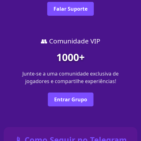
Falar Suporte
👥 Comunidade VIP
1000+
Junte-se a uma comunidade exclusiva de
jogadores e compartilhe experiências!
Entrar Grupo
📱 Como Seguir no Telegram