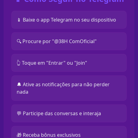
📱 Baixe o app Telegram no seu dispositivo
🔍 Procure por "@38H ComOficial"
👆 Toque em "Entrar" ou "Join"
🔔 Ative as notificações para não perder
nada
💬 Participe das conversas e interaja
🎁 Receba bônus exclusivos