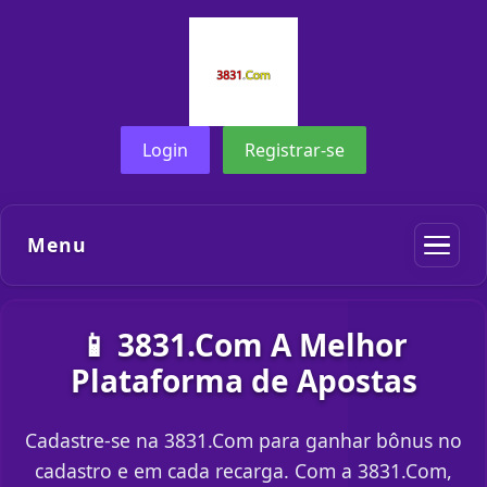
Login
Registrar-se
Menu
📱 3831.Com A Melhor
Plataforma de Apostas
Cadastre-se na 3831.Com para ganhar bônus no
cadastro e em cada recarga. Com a 3831.Com,