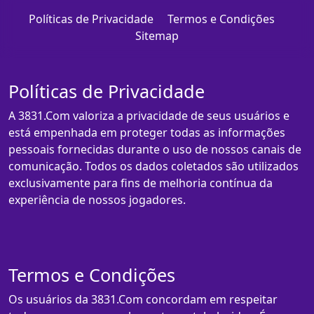
Políticas de Privacidade
Termos e Condições
Sitemap
Políticas de Privacidade
A 3831.Com valoriza a privacidade de seus usuários e
está empenhada em proteger todas as informações
pessoais fornecidas durante o uso de nossos canais de
comunicação. Todos os dados coletados são utilizados
exclusivamente para fins de melhoria contínua da
experiência de nossos jogadores.
Termos e Condições
Os usuários da 3831.Com concordam em respeitar