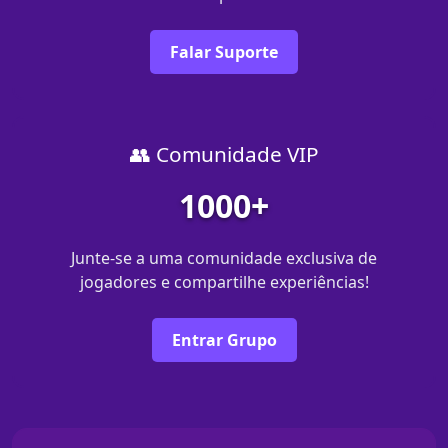
Falar Suporte
👥 Comunidade VIP
1000+
Junte-se a uma comunidade exclusiva de
jogadores e compartilhe experiências!
Entrar Grupo