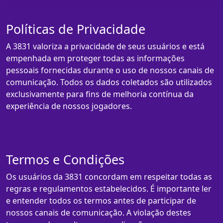
Políticas de Privacidade
A 3831 valoriza a privacidade de seus usuários e está
empenhada em proteger todas as informações
pessoais fornecidas durante o uso de nossos canais de
comunicação. Todos os dados coletados são utilizados
exclusivamente para fins de melhoria contínua da
experiência de nossos jogadores.
Termos e Condições
Os usuários da 3831 concordam em respeitar todas as
regras e regulamentos estabelecidos. É importante ler
e entender todos os termos antes de participar de
nossos canais de comunicação. A violação destes