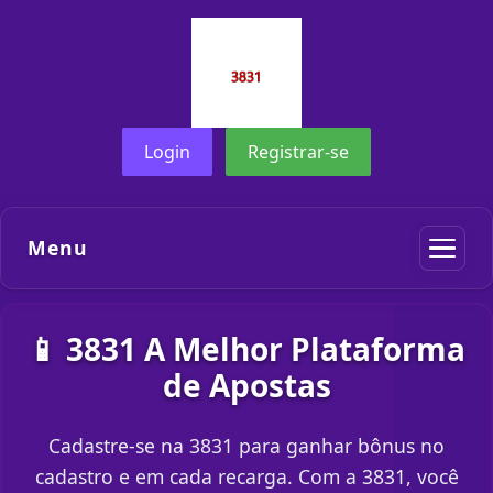
Login
Registrar-se
Menu
📱 3831 A Melhor Plataforma
de Apostas
Cadastre-se na 3831 para ganhar bônus no
cadastro e em cada recarga. Com a 3831, você