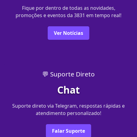
Fique por dentro de todas as novidades,
promoções e eventos da 3831 em tempo real!
Ver Notícias
💬 Suporte Direto
Chat
Suporte direto via Telegram, respostas rápidas e
atendimento personalizado!
Falar Suporte