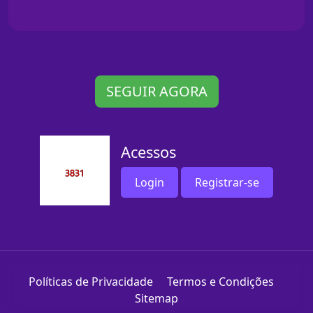
SEGUIR AGORA
Acessos
Login
Registrar-se
Políticas de Privacidade
Termos e Condições
Sitemap