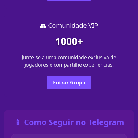
👥 Comunidade VIP
1000+
Junte-se a uma comunidade exclusiva de
jogadores e compartilhe experiências!
Entrar Grupo
📱 Como Seguir no Telegram