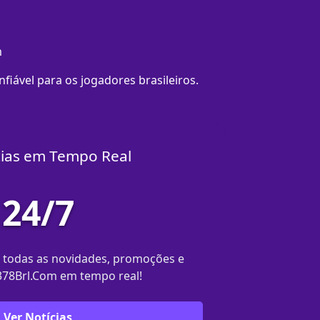
m
iável para os jogadores brasileiros.
cias em Tempo Real
24/7
e todas as novidades, promoções e
378Brl.Com em tempo real!
Ver Notícias