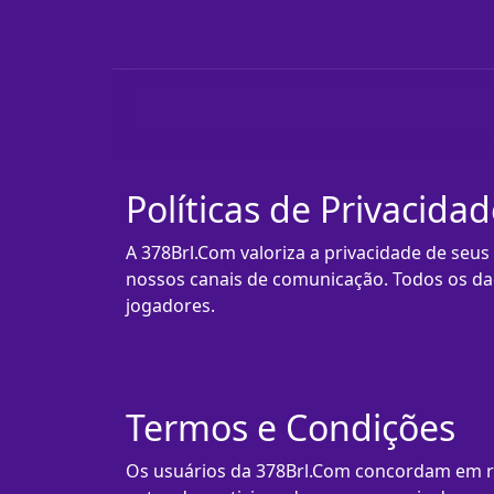
Políticas de Privacida
A 378Brl.Com valoriza a privacidade de seu
nossos canais de comunicação. Todos os dad
jogadores.
Termos e Condições
Os usuários da 378Brl.Com concordam em res