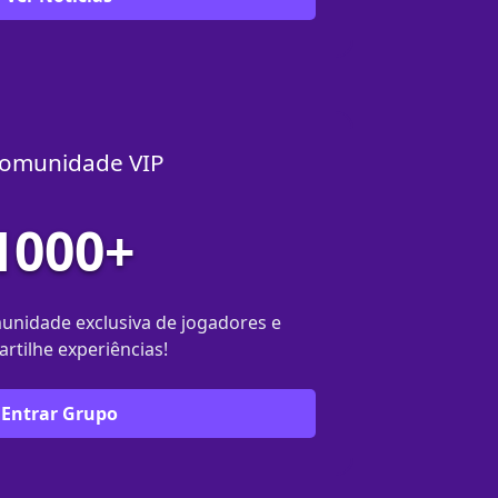
Comunidade VIP
1000+
unidade exclusiva de jogadores e
rtilhe experiências!
Entrar Grupo