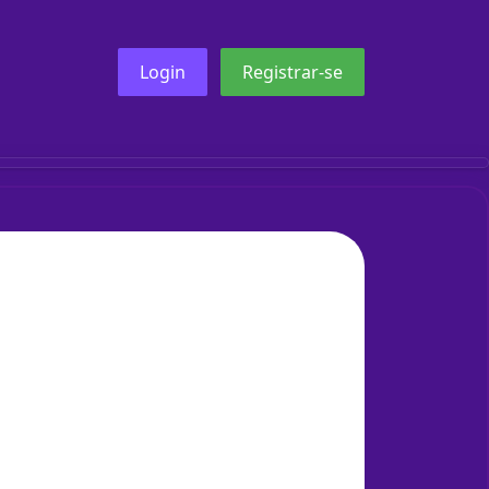
Login
Registrar-se