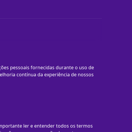
ções pessoais fornecidas durante o uso de
elhoria contínua da experiência de nossos
mportante ler e entender todos os termos