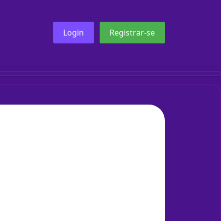
Login
Registrar-se