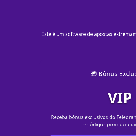
Este é um software de apostas extremame
🎁 Bônus Exclu
VIP
Receba bônus exclusivos do Telegra
e códigos promocionai