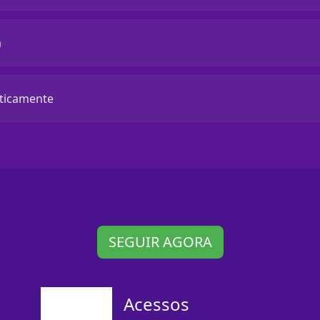
a
aticamente
SEGUIR AGORA
Acessos