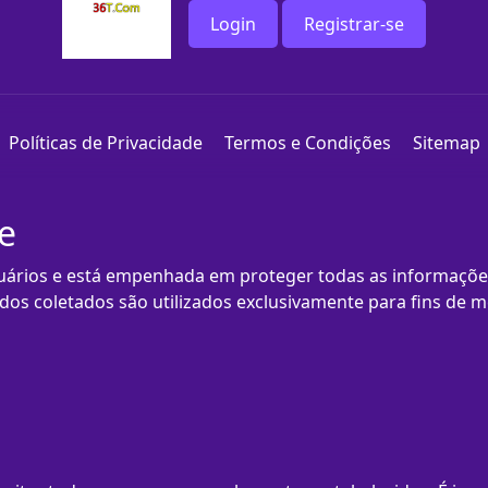
Login
Registrar-se
Políticas de Privacidade
Termos e Condições
Sitemap
de
suários e está empenhada em proteger todas as informaçõe
os coletados são utilizados exclusivamente para fins de m