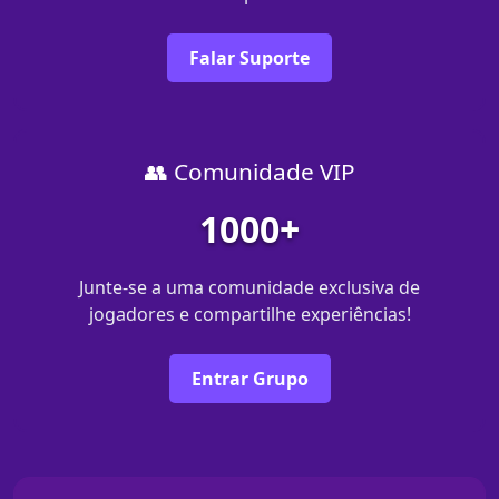
Falar Suporte
👥 Comunidade VIP
1000+
Junte-se a uma comunidade exclusiva de
jogadores e compartilhe experiências!
Entrar Grupo