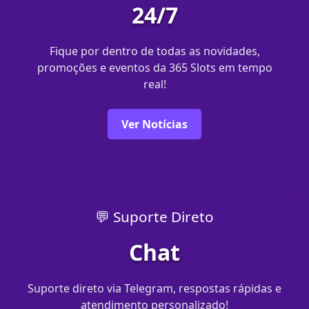
24/7
Fique por dentro de todas as novidades,
promoções e eventos da 365 Slots em tempo
real!
Ver Notícias
💬 Suporte Direto
Chat
Suporte direto via Telegram, respostas rápidas e
atendimento personalizado!