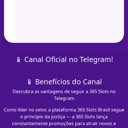
📱 Canal Oficial no Telegram!
📱 Benefícios do Canal
Descubra as vantagens de seguir a 365 Slots no
Telegram
Como líder no setor, a plataforma 365 Slots Brasil segue
o princípio da justiça — a 365 Slots lança
constantemente promoções para atrair novos e