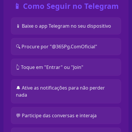
📱 Como Seguir no Telegram
📱 Baixe o app Telegram no seu dispositivo
🔍 Procure por "@365Pg.ComOficial"
👆 Toque em "Entrar" ou "Join"
🔔 Ative as notificações para não perder
nada
💬 Participe das conversas e interaja