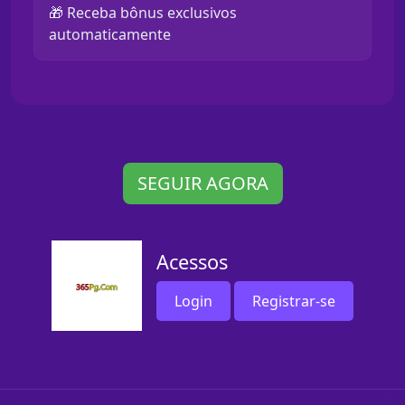
🎁 Receba bônus exclusivos
automaticamente
SEGUIR AGORA
Acessos
Login
Registrar-se