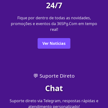
24/7
Fique por dentro de todas as novidades,
promoções e eventos da 365Pg.Com em tempo
real!
Ver Notícias
💬 Suporte Direto
Chat
Suporte direto via Telegram, respostas rápidas e
atendimento personalizado!