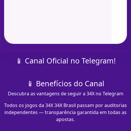
📱 Canal Oficial no Telegram!
📱 Benefícios do Canal
Descubra as vantagens de seguir a 34X no Telegram
Todos os jogos da 34X 34X Brasil passam por auditorias
independentes — transparência garantida em todas as
apostas.