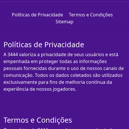
Políticas de Privacidade
Termos e Condições
Sitemap
Políticas de Privacidade
A 3444 valoriza a privacidade de seus usuários e está
empenhada em proteger todas as informações
pessoais fornecidas durante o uso de nossos canais de
comunicação. Todos os dados coletados são utilizados
exclusivamente para fins de melhoria contínua da
experiência de nossos jogadores.
Termos e Condições