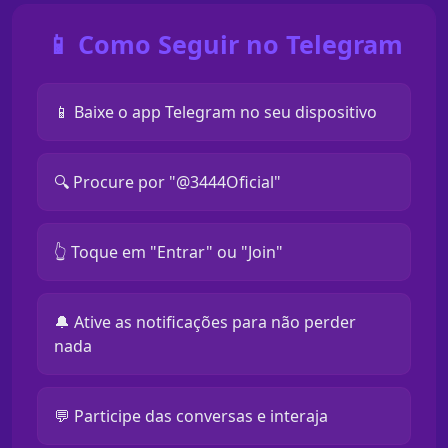
📱 Como Seguir no Telegram
📱 Baixe o app Telegram no seu dispositivo
🔍 Procure por "@3444Oficial"
👆 Toque em "Entrar" ou "Join"
🔔 Ative as notificações para não perder
nada
💬 Participe das conversas e interaja