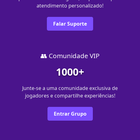
atendimento personalizado!
Falar Suporte
👥 Comunidade VIP
1000+
Junte-se a uma comunidade exclusiva de
jogadores e compartilhe experiências!
Entrar Grupo