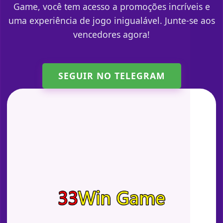
Game, você tem acesso a promoções incríveis e
uma experiência de jogo inigualável. Junte-se aos
vencedores agora!
SEGUIR NO TELEGRAM