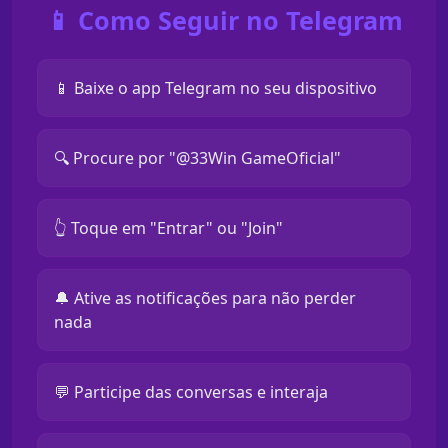
📱 Como Seguir no Telegram
📱 Baixe o app Telegram no seu dispositivo
🔍 Procure por "@33Win GameOficial"
👆 Toque em "Entrar" ou "Join"
🔔 Ative as notificações para não perder
nada
💬 Participe das conversas e interaja