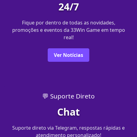
24/7
Fique por dentro de todas as novidades,
promoções e eventos da 33Win Game em tempo
real!
Ver Notícias
💬 Suporte Direto
Chat
Suporte direto via Telegram, respostas rápidas e
atendimento personalizado!