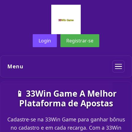
Login
Registrar-se
Menu
📱 33Win Game A Melhor
Plataforma de Apostas
Cadastre-se na 33Win Game para ganhar bônus
no cadastro e em cada recarga. Com a 33Win