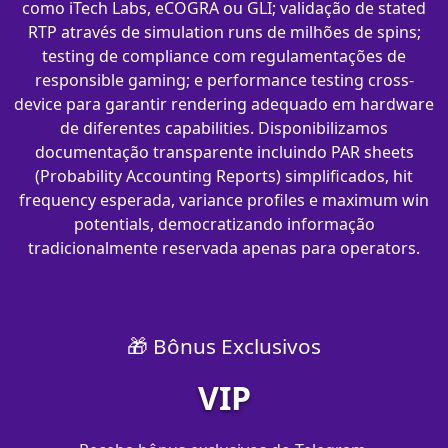
como iTech Labs, eCOGRA ou GLI; validação de stated
RTP através de simulation runs de milhões de spins;
testing de compliance com regulamentações de
responsible gaming; e performance testing cross-
device para garantir rendering adequado em hardware
de diferentes capabilities. Disponibilizamos
documentação transparente incluindo PAR sheets
(Probability Accounting Reports) simplificados, hit
frequency esperada, variance profiles e maximum win
potentials, democratizando informação
tradicionalmente reservada apenas para operators.
🎁 Bônus Exclusivos
VIP