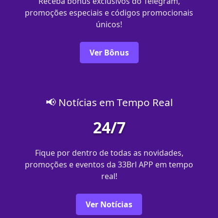
Receba bônus exclusivos do Telegram,
promoções especiais e códigos promocionais
únicos!
Ver Bônus
📢 Notícias em Tempo Real
24/7
Fique por dentro de todas as novidades,
promoções e eventos da 33Brl APP em tempo
real!
Ver Notícias