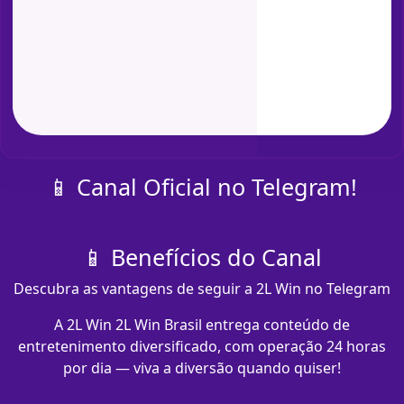
📱 Canal Oficial no Telegram!
📱 Benefícios do Canal
Descubra as vantagens de seguir a 2L Win no Telegram
A 2L Win 2L Win Brasil entrega conteúdo de
entretenimento diversificado, com operação 24 horas
por dia — viva a diversão quando quiser!