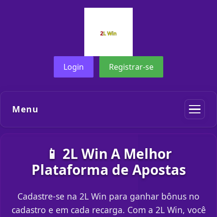
Login
Registrar-se
Menu
📱 2L Win A Melhor
Plataforma de Apostas
Cadastre-se na 2L Win para ganhar bônus no
cadastro e em cada recarga. Com a 2L Win, você