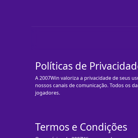
Políticas de Privacida
A 2007Win valoriza a privacidade de seus u
nossos canais de comunicação. Todos os dad
jogadores.
Termos e Condições