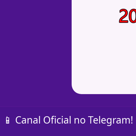
📱 Canal Oficial no Telegram!