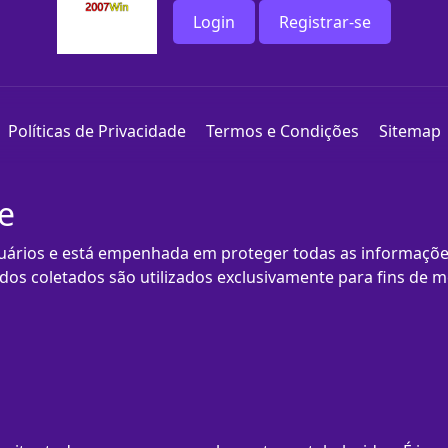
Login
Registrar-se
Políticas de Privacidade
Termos e Condições
Sitemap
de
suários e está empenhada em proteger todas as informaçõe
os coletados são utilizados exclusivamente para fins de m