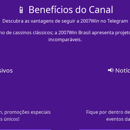
📱 Benefícios do Canal
Descubra as vantagens de seguir a 2007Win no Telegram
o de cassinos clássicos; a 2007Win Brasil apresenta projet
incomparáveis.
sivos
📢 Notí
m, promoções especiais
Fique por dentro d
s únicos!
eventos da