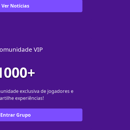
Ver Notícias
Comunidade VIP
1000+
unidade exclusiva de jogadores e
rtilhe experiências!
Entrar Grupo