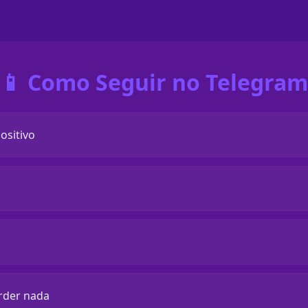
📱 Como Seguir no Telegram
ositivo
erder nada