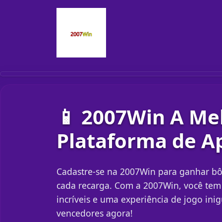
📱 2007Win A Me
Plataforma de A
Cadastre-se na 2007Win para ganhar bô
cada recarga. Com a 2007Win, você tem
incríveis e uma experiência de jogo inig
vencedores agora!