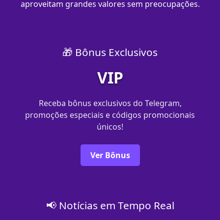
aproveitam grandes valores sem preocupações.
🎁 Bônus Exclusivos
VIP
Receba bônus exclusivos do Telegram,
promoções especiais e códigos promocionais
únicos!
Ver Bônus
📢 Notícias em Tempo Real