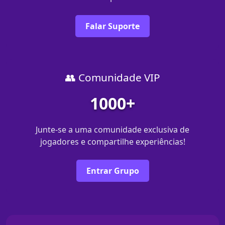
Falar Suporte
👥 Comunidade VIP
1000+
Junte-se a uma comunidade exclusiva de
jogadores e compartilhe experiências!
Entrar Grupo