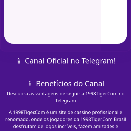
📱 Canal Oficial no Telegram!
📱 Benefícios do Canal
Descubra as vantagens de seguir a 1998Tiger.Com no
Telegram
A 1998Tiger.Com é um site de cassino profissional e
renomado, onde os jogadores da 1998Tiger.Com Brasil
desfrutam de jogos incríveis, fazem amizades e