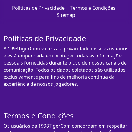
Políticas de Privacidade
Termos e Condições
Sitemap
Políticas de Privacidade
A 1998Tiger.Com valoriza a privacidade de seus usuários
e está empenhada em proteger todas as informações
pessoais fornecidas durante o uso de nossos canais de
comunicação. Todos os dados coletados são utilizados
exclusivamente para fins de melhoria contínua da
experiência de nossos jogadores.
Termos e Condições
Os usuários da 1998Tiger.Com concordam em respeitar