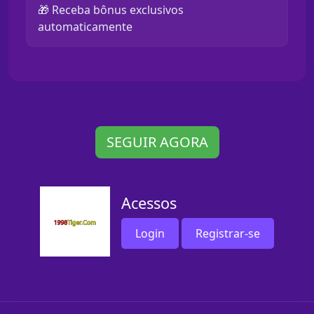
🎁 Receba bônus exclusivos
automaticamente
SEGUIR AGORA
Acessos
Login
Registrar-se