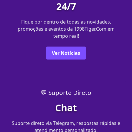
24/7
Fique por dentro de todas as novidades,
promoções e eventos da 1998Tiger.Com em
tempo real!
Ver Notícias
💬 Suporte Direto
Chat
Suporte direto via Telegram, respostas rápidas e
atendimento personalizado!