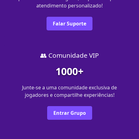
atendimento personalizado!
Falar Suporte
👥 Comunidade VIP
1000+
Junte-se a uma comunidade exclusiva de
jogadores e compartilhe experiências!
Entrar Grupo