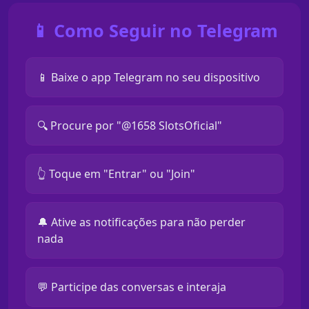
📱 Como Seguir no Telegram
📱 Baixe o app Telegram no seu dispositivo
🔍 Procure por "@1658 SlotsOficial"
👆 Toque em "Entrar" ou "Join"
🔔 Ative as notificações para não perder
nada
💬 Participe das conversas e interaja