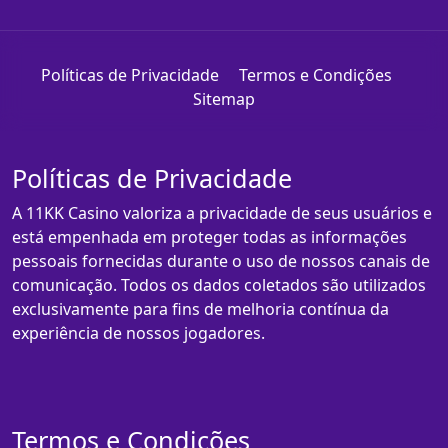
Políticas de Privacidade
Termos e Condições
Sitemap
Políticas de Privacidade
A 11KK Casino valoriza a privacidade de seus usuários e
está empenhada em proteger todas as informações
pessoais fornecidas durante o uso de nossos canais de
comunicação. Todos os dados coletados são utilizados
exclusivamente para fins de melhoria contínua da
experiência de nossos jogadores.
Termos e Condições