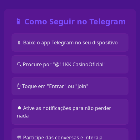
📱 Como Seguir no Telegram
📱 Baixe o app Telegram no seu dispositivo
🔍 Procure por "@11KK CasinoOficial"
👆 Toque em "Entrar" ou "Join"
🔔 Ative as notificações para não perder
nada
💬 Participe das conversas e interaja