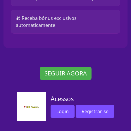
🎁 Receba bônus exclusivos
automaticamente
SEGUIR AGORA
Acessos
Login
Registrar-se