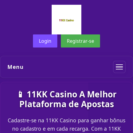
Login
Registrar-se
Menu
📱 11KK Casino A Melhor
Plataforma de Apostas
Cadastre-se na 11KK Casino para ganhar bônus
no cadastro e em cada recarga. Com a 11KK