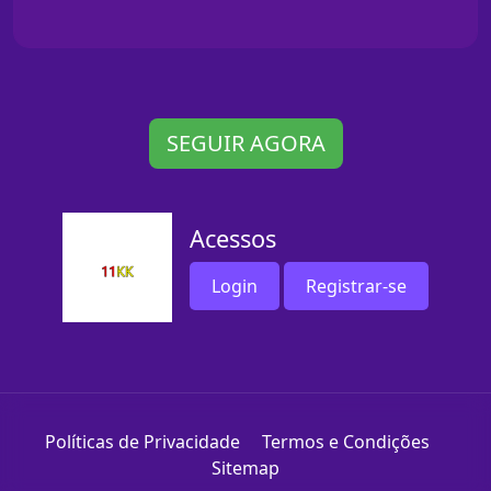
SEGUIR AGORA
Acessos
Login
Registrar-se
Políticas de Privacidade
Termos e Condições
Sitemap