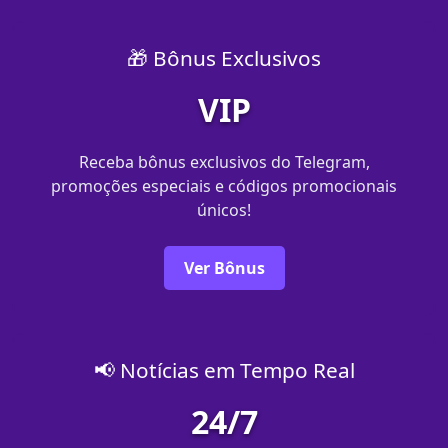
🎁 Bônus Exclusivos
VIP
Receba bônus exclusivos do Telegram,
promoções especiais e códigos promocionais
únicos!
Ver Bônus
📢 Notícias em Tempo Real
24/7