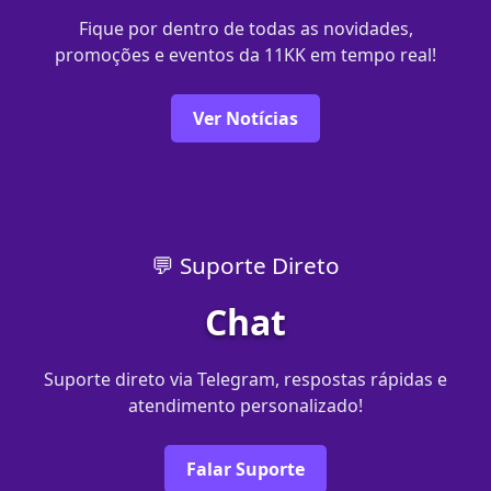
Fique por dentro de todas as novidades,
promoções e eventos da 11KK em tempo real!
Ver Notícias
💬 Suporte Direto
Chat
Suporte direto via Telegram, respostas rápidas e
atendimento personalizado!
Falar Suporte