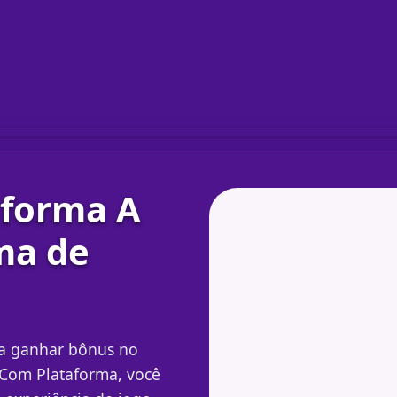
aforma A
ma de
ra ganhar bônus no
.Com Plataforma, você