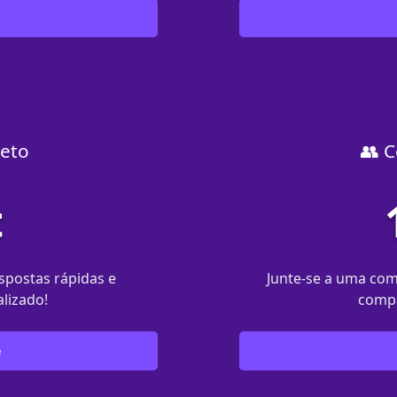
reto
👥 
t
espostas rápidas e
Junte-se a uma com
lizado!
compa
e