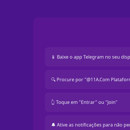
📱 Baixe o app Telegram no seu disp
🔍 Procure por "@11A.Com Platafor
👆 Toque em "Entrar" ou "Join"
🔔 Ative as notificações para não p