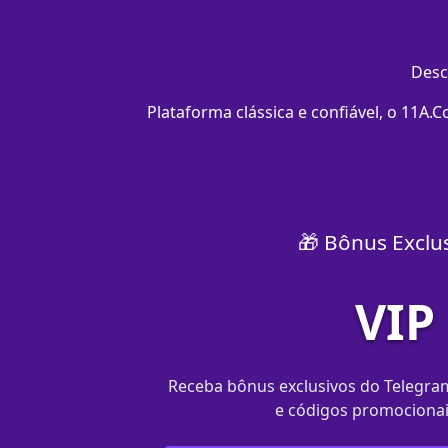
Desc
Plataforma clássica e confiável, o 11A.
🎁 Bônus Exclu
VIP
Receba bônus exclusivos do Telegra
e códigos promocionai