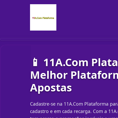
📱 11A.Com Plat
Melhor Platafor
Apostas
Cadastre-se na 11A.Com Plataforma pa
cadastro e em cada recarga. Com a 11A