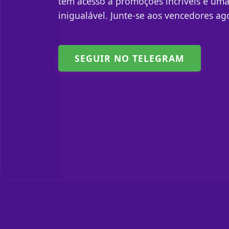
tem acesso a promoções incríveis e uma
inigualável. Junte-se aos vencedores ag
SEGUIR NO TELEGRAM