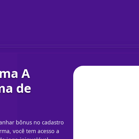
rma A
ma de
anhar bônus no cadastro
rma, você tem acesso a