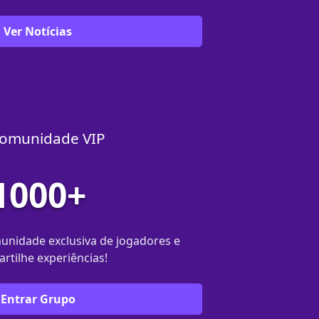
Ver Notícias
Comunidade VIP
1000+
unidade exclusiva de jogadores e
rtilhe experiências!
Entrar Grupo