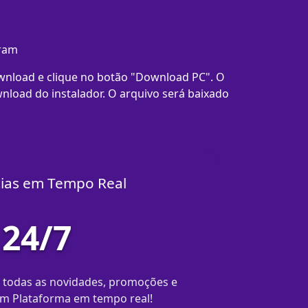
gram
download e clique no botão "Download PC". O
nload do instalador. O arquivo será baixado
cias em Tempo Real
24/7
e todas as novidades, promoções e
m Plataforma em tempo real!