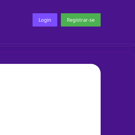
Login
Registrar-se