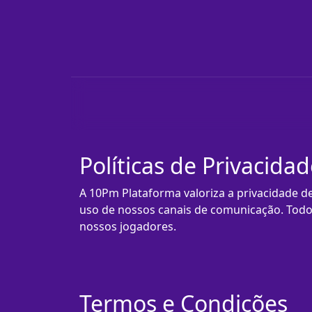
Políticas de Privacida
A 10Pm Plataforma valoriza a privacidade 
uso de nossos canais de comunicação. Todos
nossos jogadores.
Termos e Condições