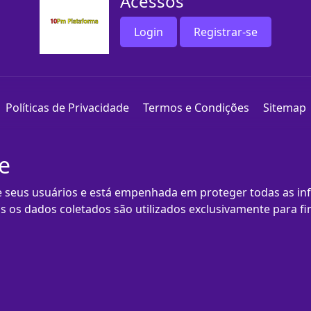
Acessos
Login
Registrar-se
Políticas de Privacidade
Termos e Condições
Sitemap
de
de seus usuários e está empenhada em proteger todas as in
 os dados coletados são utilizados exclusivamente para fi