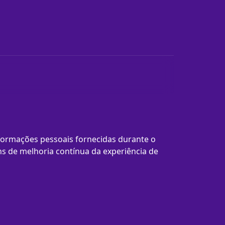
formações pessoais fornecidas durante o
ns de melhoria contínua da experiência de