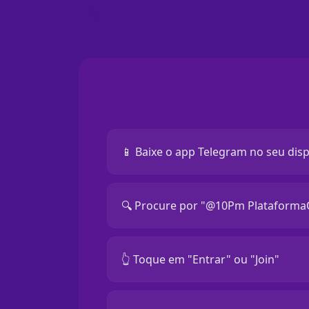
📱 Baixe o app Telegram no seu disp
🔍 Procure por "@10Pm PlataformaO
👆 Toque em "Entrar" ou "Join"