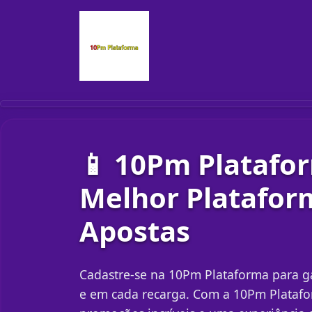
📱 10Pm Platafo
Melhor Platafor
Apostas
Cadastre-se na 10Pm Plataforma para g
e em cada recarga. Com a 10Pm Platafo