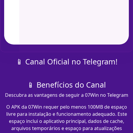
📱 Canal Oficial no Telegram!
📱 Benefícios do Canal
Descubra as vantagens de seguir a 07Win no Telegram
O APK da 07Win requer pelo menos 100MB de espaço
livre para instalação e funcionamento adequado. Este
espaço inclui o aplicativo principal, dados de cache,
arquivos temporários e espaço para atualizações