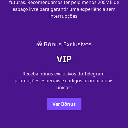
futuras. Recomendamos ter pelo menos 200MB de
espaço livre para garantir uma experiência sem
interrupções.
🎁 Bônus Exclusivos
VIP
Receba bônus exclusivos do Telegram,
promoções especiais e códigos promocionais
únicos!
Ver Bônus