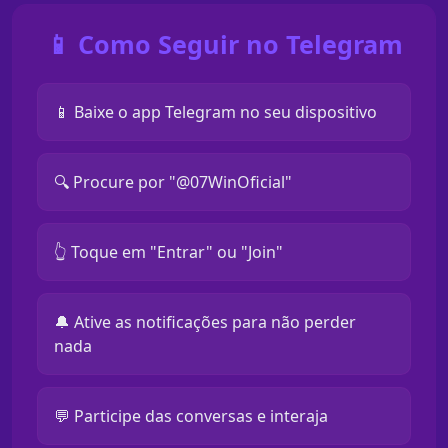
📱 Como Seguir no Telegram
📱 Baixe o app Telegram no seu dispositivo
🔍 Procure por "@07WinOficial"
👆 Toque em "Entrar" ou "Join"
🔔 Ative as notificações para não perder
nada
💬 Participe das conversas e interaja