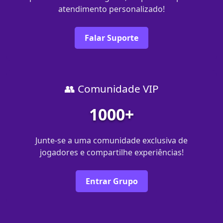
atendimento personalizado!
Falar Suporte
👥 Comunidade VIP
1000+
Junte-se a uma comunidade exclusiva de
jogadores e compartilhe experiências!
Entrar Grupo