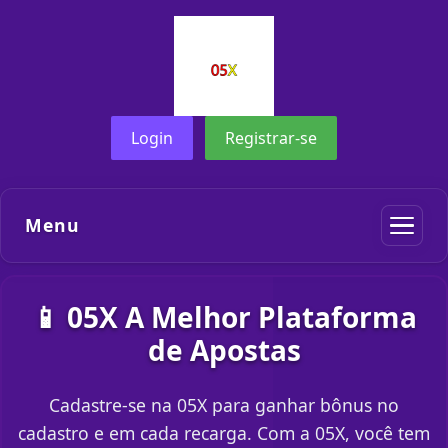
Login
Registrar-se
Menu
📱 05X A Melhor Plataforma
de Apostas
Cadastre-se na 05X para ganhar bônus no
cadastro e em cada recarga. Com a 05X, você tem