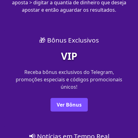
aposta > digitar a quantia de dinheiro que deseja
apostar e então aguardar os resultados.
🎁 Bônus Exclusivos
VIP
Receba bônus exclusivos do Telegram,
promoções especiais e códigos promocionais
únicos!
Ver Bônus
📢 Notícias em Tempo Real