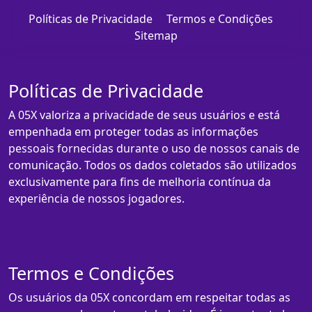
Políticas de Privacidade
Termos e Condições
Sitemap
Políticas de Privacidade
A 05X valoriza a privacidade de seus usuários e está
empenhada em proteger todas as informações
pessoais fornecidas durante o uso de nossos canais de
comunicação. Todos os dados coletados são utilizados
exclusivamente para fins de melhoria contínua da
experiência de nossos jogadores.
Termos e Condições
Os usuários da 05X concordam em respeitar todas as