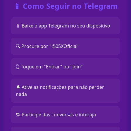
📱 Como Seguir no Telegram
📱 Baixe o app Telegram no seu dispositivo
🔍 Procure por "@05XOficial"
👆 Toque em "Entrar" ou "Join"
🔔 Ative as notificações para não perder
nada
💬 Participe das conversas e interaja