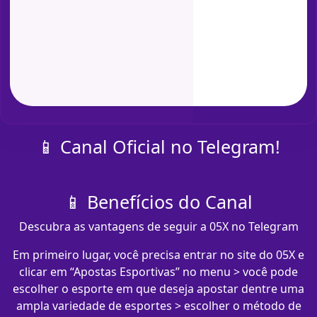
📱 Canal Oficial no Telegram!
📱 Benefícios do Canal
Descubra as vantagens de seguir a 05X no Telegram
Em primeiro lugar, você precisa entrar no site do 05X e
clicar em “Apostas Esportivas” no menu > você pode
escolher o esporte em que deseja apostar dentre uma
ampla variedade de esportes > escolher o método de